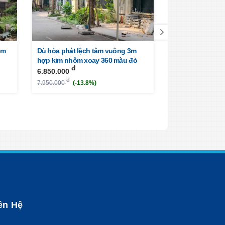
3m
Dù hòa phát lệch tâm vuông 3m
Ô dù hòa phát l
hợp kim nhôm xoay 360 màu đỏ
màu trăng
đ
đ
6.850.000
2.700.000
đ
đ
7.950.000
(-13.8%)
5.700.000
(-52.
ên Hệ