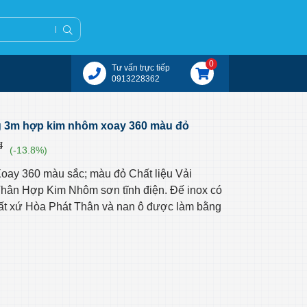
0
Tư vấn trực tiếp
0913228362
g 3m hợp kim nhôm xoay 360 màu đỏ
đ
(-13.8%)
ay 360 màu sắc; màu đỏ Chất liệu Vải
Thân Hợp Kim Nhôm sơn tĩnh điện. Đế inox có
ất xứ Hòa Phát Thân và nan ô được làm bằng