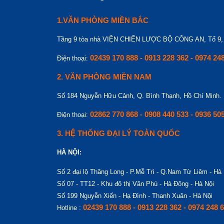
1.VĂN PHÒNG MIỀN BẮC
Tầng 9 tòa nhà VIỆN CHIẾN LƯỢC BỘ CÔNG AN, Tổ 9, T
02439 170 888 - 0913 228 362 - 0974 24
Điện thoại:
2. VĂN PHÒNG MIỀN NAM
Số 184 Nguyễn Hữu Cảnh, Q. Bình Thạnh, Hồ Chí Minh.
02862 770 868 - 0908 440 533 - 0936 50
Điện thoại:
3. HỆ THỐNG ĐẠI LÝ TOÀN QUỐC
HÀ NỘI:
Số 2 đại lộ Thăng Long - P.Mễ Trì - Q.Nam Từ Liêm - Hà 
Số 07 - TT12 - Khu đô thị Văn Phú - Hà Đông - Hà Nội
Số 199 Nguyễn Xiển - Hạ Đình - Thanh Xuân - Hà Nội
02439 170 888 - 0913 228 362 - 0974 248 
Hotline :