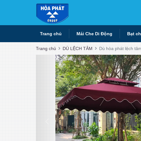
Trang chủ
Mái Che Di Động
Bạt c
Trang chủ
DÙ LỆCH TÂM
Dù hòa phát lệch t