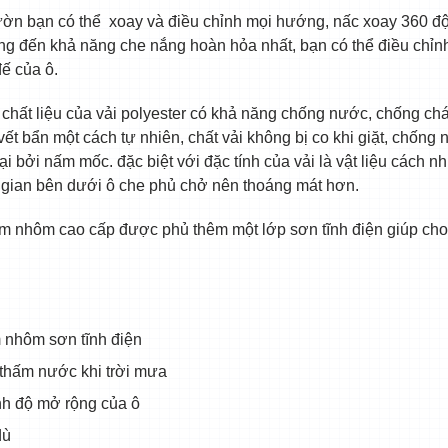
 vườn bạn có thể xoay và điều chỉnh mọi hướng, nấc xoay 360 đ
g đến khả năng che nắng hoàn hỏa nhất, bạn có thể điều chỉn
ế của ô.
hất liệu của vải polyester có khả năng chống nước, chống chá
 vết bẩn một cách tự nhiên, chất vải không bị co khi giặt, chốn
bởi nấm mốc. đặc biệt với đặc tính của vải là vật liệu cách n
g gian bên dưới ô che phủ chở nên thoáng mát hơn.
kim nhôm cao cấp được phủ thêm một lớp sơn tĩnh điện giúp c
 nhôm sơn tĩnh điện
 thấm nước khi trời mưa
nh độ mở rộng của ô
dù