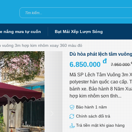
he nắng mưa tự cuốn
Bạt Mái Xếp Lượn Sóng
âm vuông 3m hợp kim nhôm xoay 360 màu đỏ
Dù hòa phát lệch tâm vuôn
đ
6.850.000
7.950.000
Mã SP Lệch Tâm Vuông 3m Xo
polyester hàn quốc cao cấp. 
bánh xe. Bảo hành 8 Năm Xu
hợp kim nhôm sơn tĩnh...
Bảo hành 1 năm
Chính sách đổi trả
Trả tiền mặt khi giao hàng