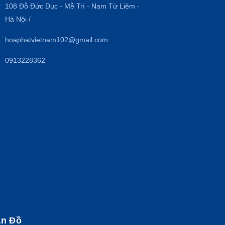
108 Đỗ Đức Dục - Mễ Trì - Nam Từ Liêm -
Hà Nội /
hoaphatvietnam102@gmail.com
0913228362
n Đồ