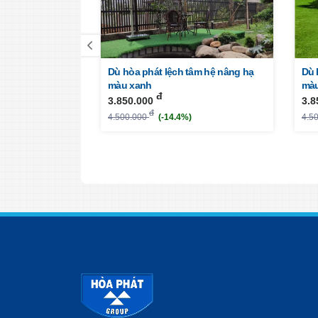
âm tròn 3m xoay
Dù hòa phát lệch tâm hệ nâng hạ
Dù 
màu be ( nâu
màu xanh
màu
đ
3.850.000
3.8
đ
4.500.000
(-14.4%)
4.5