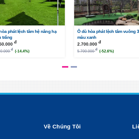
hòa phát lệch tâm hệ nâng hạ
Ô dù hòa phát lệch tâm vuông 
 trắng
màu xanh
đ
đ
50.000
2.700.000
đ
đ
00.000
(-14.4%)
5.700.000
(-52.6%)
Về Chúng Tôi
Li