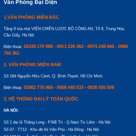
Văn Phòng Đại Diện
1.VĂN PHÒNG MIỀN BẮC
Tầng 9 tòa nhà VIỆN CHIẾN LƯỢC BỘ CÔNG AN, Tổ 9, Trung Hòa,
Cầu Giấy, Hà Nội
02439 170 888 - 0913 228 362 - 0974 248 666 - 0986
Điện thoại:
760 362
2. VĂN PHÒNG MIỀN NAM
Số 184 Nguyễn Hữu Cảnh, Q. Bình Thạnh, Hồ Chí Minh.
02862 770 868 - 0908 440 533 - 0936 505 508
Điện thoại:
3. HỆ THỐNG ĐẠI LÝ TOÀN QUỐC
HÀ NỘI:
Số 2 đại lộ Thăng Long - P.Mễ Trì - Q.Nam Từ Liêm - Hà Nội
Số 07 - TT12 - Khu đô thị Văn Phú - Hà Đông - Hà Nội