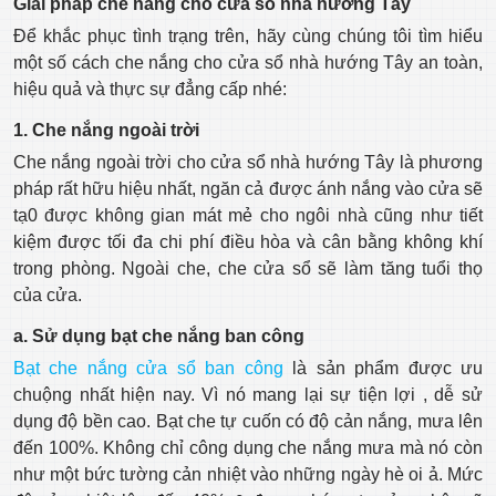
Giải pháp che nắng cho cửa sổ nhà hướng Tây
Để khắc phục tình trạng trên, hãy cùng chúng tôi tìm hiểu
một số cách che nắng cho cửa sổ nhà hướng Tây an toàn,
hiệu quả và thực sự đẳng cấp nhé:
1. Che nắng ngoài trời
Che nắng ngoài trời cho cửa sổ nhà hướng Tây là phương
pháp rất hữu hiệu nhất, ngăn cả được ánh nắng vào cửa sẽ
tạ0 được không gian mát mẻ cho ngôi nhà cũng như tiết
kiệm được tối đa chi phí điều hòa và cân bằng không khí
trong phòng. Ngoài che, che cửa sổ sẽ làm tăng tuổi thọ
của cửa.
a. Sử dụng bạt che nắng ban công
Bạt che nắng cửa sổ ban công
là sản phẩm được ưu
chuộng nhất hiện nay. Vì nó mang lại sự tiện lợi , dễ sử
dụng độ bền cao. Bạt che tự cuốn có độ cản nắng, mưa lên
đến 100%. Không chỉ công dụng che nắng mưa mà nó còn
như một bức tường cản nhiệt vào những ngày hè oi ả. Mức