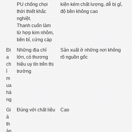
PU chống chọi
kiện kém chất lượng, dễ bị gỉ,
thời thiết khắc
độ bền không cao
nghiệt.
Thanh cuốn làm
từ hợp kim nhôm,
bền bỉ, cứng cáp
Đị
Những địa chỉ
Sản xuất ở những nơi không
a
lớn, có thương
rõ nguồn gốc
ch
hiệu uy tín trên thị
ỉ
trường
m
ua
hà
ng
Gi
Đúng với chất liệu
Cao
á
th
àn