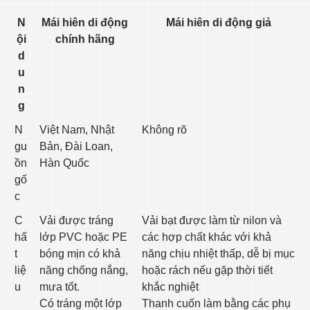
N
Mái hiên di động
Mái hiên di động giả
ội
chính hãng
d
u
n
g
N
Việt Nam, Nhật
Không rõ
gu
Bản, Đài Loan,
ồn
Hàn Quốc
gố
c
C
Vải được tráng
Vải bạt được làm từ nilon và
hấ
lớp PVC hoặc PE
các hợp chất khác với khả
t
bóng mịn có khả
năng chịu nhiệt thấp, dễ bị mục
liệ
năng chống nắng,
hoặc rách nếu gặp thời tiết
u
mưa tốt.
khắc nghiệt
Có tráng một lớp
Thanh cuốn làm bằng các phụ