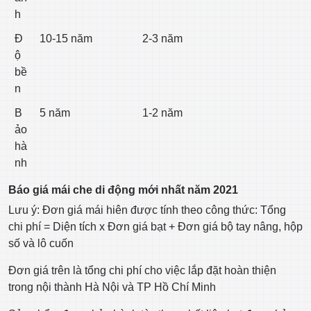
h
Đ
10-15 năm
2-3 năm
ộ
bề
n
B
5 năm
1-2 năm
ảo
hà
nh
Báo giá mái che di động mới nhất năm 2021
Lưu ý: Đơn giá mái hiên được tính theo công thức: Tổng
chi phí = Diện tích x Đơn giá bạt + Đơn giá bộ tay nâng, hộp
số và lô cuốn
Đơn giá trên là tổng chi phí cho việc lắp đặt hoàn thiện
trong nội thành Hà Nội và TP Hồ Chí Minh