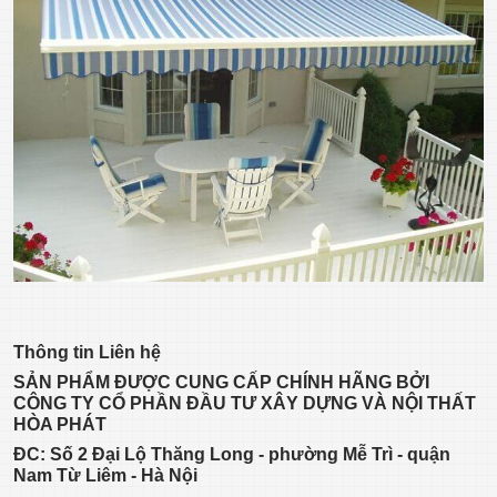
Thông tin
Liên hệ
SẢN PHẨM ĐƯỢC CUNG CẤP CHÍNH HÃNG BỞI
CÔNG TY CỔ PHẦN ĐẦU TƯ XÂY DỰNG VÀ NỘI THẤT
HÒA PHÁT
ĐC: Số 2 Đại Lộ Thăng Long - phường Mễ Trì - quận
Nam Từ Liêm - Hà Nội