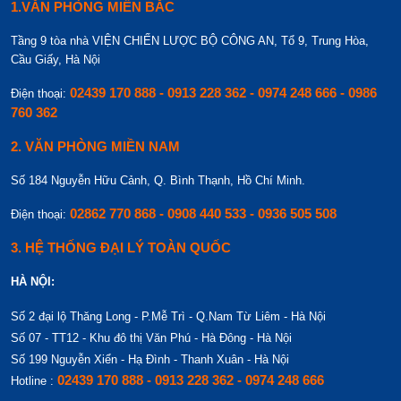
1.VĂN PHÒNG MIỀN BẮC
Tầng 9 tòa nhà VIỆN CHIẾN LƯỢC BỘ CÔNG AN, Tổ 9, Trung Hòa,
Cầu Giấy, Hà Nội
02439 170 888 - 0913 228 362 - 0974 248 666 - 0986
Điện thoại:
760 362
2. VĂN PHÒNG MIỀN NAM
Số 184 Nguyễn Hữu Cảnh, Q. Bình Thạnh, Hồ Chí Minh.
02862 770 868 - 0908 440 533 - 0936 505 508
Điện thoại:
3. HỆ THỐNG ĐẠI LÝ TOÀN QUỐC
HÀ NỘI:
Số 2 đại lộ Thăng Long - P.Mễ Trì - Q.Nam Từ Liêm - Hà Nội
Số 07 - TT12 - Khu đô thị Văn Phú - Hà Đông - Hà Nội
Số 199 Nguyễn Xiển - Hạ Đình - Thanh Xuân - Hà Nội
02439 170 888 - 0913 228 362 - 0974 248 666
Hotline :