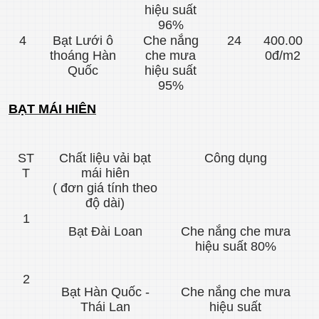
hiệu suất
96%
4
Bạt Lưới ô
Che nắng
24
400.00
thoáng Hàn
che mưa
0đ/m2
Quốc
hiệu suất
95%
BẠT MÁI HIÊN
ST
Chất liệu vải bạt
Công dụng
T
mái hiên
( đơn giá tính theo
(
độ dài)
1
Bạt Đài Loan
Che nắng che mưa
hiệu suất 80%
2
Bạt Hàn Quốc -
Che nắng che mưa
Thái Lan
hiệu suất