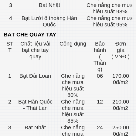
3
Bạt Nhật
Che nắng che mưa
hiệu suất 98%
4
Bạt Lưới ô thoáng Hàn
Che nắng che mưa
Quốc
hiệu suất 95%
BẠT CHE QUAY TAY
ST
Chất liệu vải
Công dụng
Bảo
Đơn
T
bạt che tay
hành
gía
quay
(
( VNĐ )
Thán
g)
1
Bạt Đài Loan
Che nắng
06
170.00
che mưa
0đ/m2
hiệu suất
80%
2
Bạt Hàn Quốc
Che nắng
12
210.00
- Thái Lan
che mưa
0đ/m2
hiệu suất
85%
3
Bạt Nhật
Che nắng
24
250.00
che mưa
0đ/m2